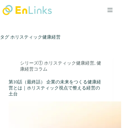
コ
ン
テ
ン
ツ
へ
タグ
ホリスティック健康経営
ス
キ
ッ
プ
シリーズ① ホリスティック健康経営
,
健
康経営コラム
第10話（最終話） 企業の未来をつくる健康経
営とは｜ホリスティック視点で整える経営の
土台